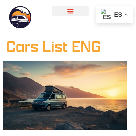
ES
Cars List ENG