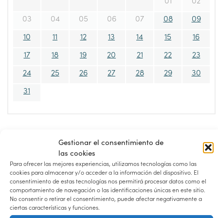
03
04
05
06
07
08
09
10
11
12
13
14
15
16
17
18
19
20
21
22
23
24
25
26
27
28
29
30
31
Gestionar el consentimiento de
Disponibilidad Horaria por el dia
las cookies
08/08/2026
Para ofrecer las mejores experiencias, utilizamos tecnologías como las
cookies para almacenar y/o acceder a la información del dispositivo. El
consentimiento de estas tecnologías nos permitirá procesar datos como el
H
00
01
02
03
04
05
06
07
comportamiento de navegación o las identificaciones únicas en este sitio.
No consentir o retirar el consentimiento, puede afectar negativamente a
ciertas características y funciones.