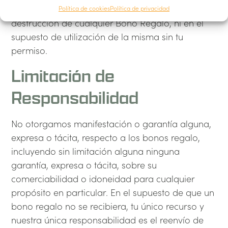
responsables en caso de pérdida, robo o
Política de cookies
Política de privacidad
destrucción de cualquier Bono Regalo, ni en el
supuesto de utilización de la misma sin tu
permiso.
Limitación de
Responsabilidad
No otorgamos manifestación o garantía alguna,
expresa o tácita, respecto a los bonos regalo,
incluyendo sin limitación alguna ninguna
garantía, expresa o tácita, sobre su
comerciabilidad o idoneidad para cualquier
propósito en particular. En el supuesto de que un
bono regalo no se recibiera, tu único recurso y
nuestra única responsabilidad es el reenvío de