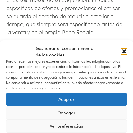
específicos de ofertas y promociones el emisor
se guarda el derecho de reducir o ampliar el
tiempo, que siempre será especificado antes de
la venta y en el propio Bono Regalo.
NO ES ACUMULABLE CON OTRAS
Gestionar el consentimiento
PROMOCIONES PRESENTES EN EL MOMENTO
de las cookies
DE LA RESERVA.
Para ofrecer las mejores experiencias, utilizamos tecnologías como las
cookies para almacenar y/o acceder a la información del dispositivo. El
Riesgo de pérdida
consentimiento de estas tecnologías nos permitirá procesar datos como el
comportamiento de navegación o las identificaciones únicas en este sitio.
No consentir o retirar el consentimiento, puede afectar negativamente a
ciertas características y funciones.
El riesgo de pérdida de los Bonos Regalo y la
titularidad de los mismos se entenderán
Aceptar
transmitidos al comprador en el momento de
Denegar
nuestro envío por vía electrónica a dicho
comprador o al destinatario indicado por el
Ver preferencias
comprador. Nosotros no nos hacemos